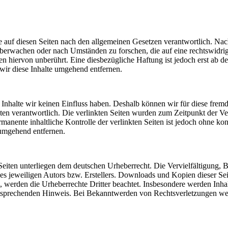
 auf diesen Seiten nach den allgemeinen Gesetzen verantwortlich. Nac
u überwachen oder nach Umständen zu forschen, die auf eine rechtswidri
 hiervon unberührt. Eine diesbezügliche Haftung ist jedoch erst ab d
ir diese Inhalte umgehend entfernen.
n Inhalte wir keinen Einfluss haben. Deshalb können wir für diese fre
 Seiten verantwortlich. Die verlinkten Seiten wurden zum Zeitpunkt der
manente inhaltliche Kontrolle der verlinkten Seiten ist jedoch ohne ko
umgehend entfernen.
n Seiten unterliegen dem deutschen Urheberrecht. Die Vervielfältigung,
 jeweiligen Autors bzw. Erstellers. Downloads und Kopien dieser Seite
n, werden die Urheberrechte Dritter beachtet. Insbesondere werden Inhal
tsprechenden Hinweis. Bei Bekanntwerden von Rechtsverletzungen wer