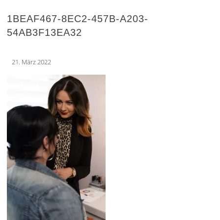
1BEAF467-8EC2-457B-A203-
54AB3F13EA32
21. März 2022